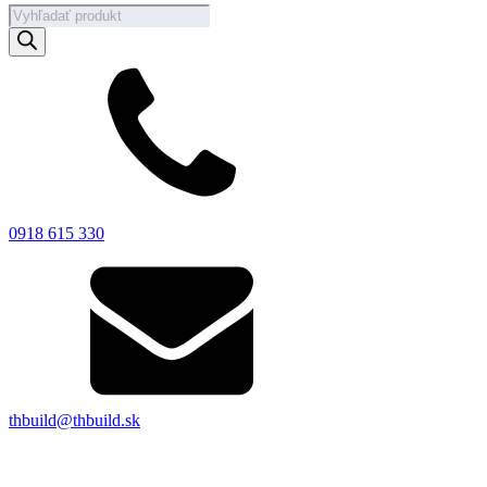
Products
search
0918 615 330
thbuild@thbuild.sk