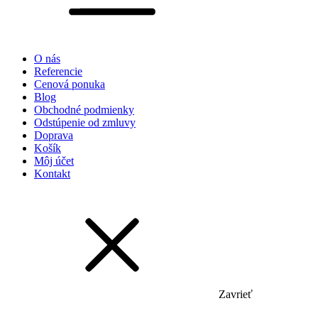
O nás
Referencie
Cenová ponuka
Blog
Obchodné podmienky
Odstúpenie od zmluvy
Doprava
Košík
Môj účet
Kontakt
Zavrieť