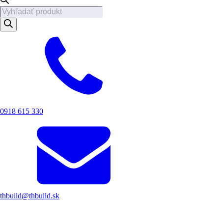
Products
search
0918 615 330
thbuild@thbuild.sk