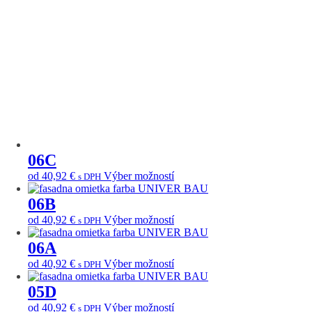
na
si
stránke
môžete
produktu.
vybrať
na
stránke
produktu.
06C
Tento
od
40,92
€
Výber možností
s DPH
produkt
má
06B
viacero
Tento
od
40,92
€
Výber možností
s DPH
variantov.
produkt
Možnosti
má
06A
si
viacero
môžete
Tento
od
40,92
€
Výber možností
s DPH
variantov.
vybrať
produkt
Možnosti
na
má
05D
si
stránke
viacero
môžete
Tento
od
40,92
€
Výber možností
s DPH