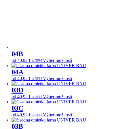
vybrať
na
stránke
produktu.
04B
Tento
od
40,92
€
Výber možností
s DPH
produkt
má
04A
viacero
Tento
od
40,92
€
Výber možností
s DPH
variantov.
produkt
Možnosti
má
03D
si
viacero
môžete
Tento
od
40,92
€
Výber možností
s DPH
variantov.
vybrať
produkt
Možnosti
na
má
03C
si
stránke
viacero
môžete
Tento
od
40,92
€
Výber možností
s DPH
produktu.
variantov.
vybrať
produkt
Možnosti
na
má
03B
si