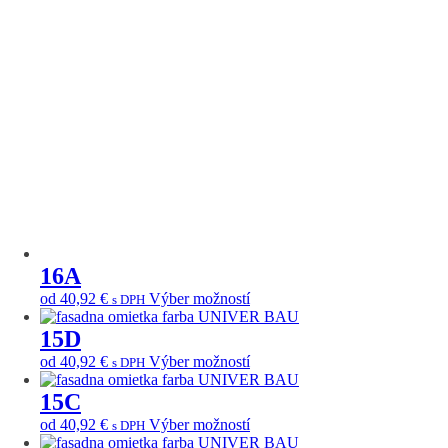
stránke
viacero
môžete
produktu.
variantov.
vybrať
Možnosti
na
si
stránke
môžete
produktu.
vybrať
na
stránke
produktu.
16A
Tento
od
40,92
€
Výber možností
s DPH
produkt
má
15D
viacero
Tento
od
40,92
€
Výber možností
s DPH
variantov.
produkt
Možnosti
má
15C
si
viacero
môžete
Tento
od
40,92
€
Výber možností
s DPH
variantov.
vybrať
produkt