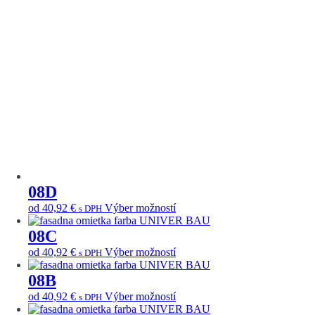
môžete
produktu.
variantov.
vybrať
Možnosti
na
si
stránke
môžete
produktu.
vybrať
na
stránke
produktu.
08D
Tento
od
40,92
€
Výber možností
s DPH
produkt
má
08C
viacero
Tento
od
40,92
€
Výber možností
s DPH
variantov.
produkt
Možnosti
má
08B
si
viacero
môžete
Tento
od
40,92
€
Výber možností
s DPH
variantov.
vybrať
produkt
Možnosti