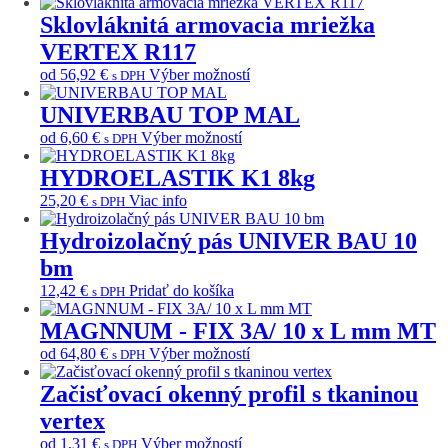
vybrať
produkt
na
má
Sklovláknitá armovacia mriežka
stránke
viacero
VERTEX R117
produktu.
variantov.
Možnosti
Tento
od
56,92
€
Výber možností
s DPH
si
produkt
môžete
má
UNIVERBAU TOP MAL
vybrať
viacero
Tento
od
6,60
€
Výber možností
s DPH
na
variantov.
produkt
stránke
Možnosti
má
HYDROELASTIK K1 8kg
produktu.
si
viacero
môžete
25,20
€
Viac info
s DPH
variantov.
vybrať
Možnosti
na
Hydroizolačný pás UNIVER BAU 10
si
stránke
môžete
bm
produktu.
vybrať
12,42
€
Pridať do košíka
s DPH
na
stránke
MAGNNUM - FIX 3A/ 10 x L mm MT
produktu.
Tento
od
64,80
€
Výber možností
s DPH
produkt
má
Začisťovací okenný profil s tkaninou
viacero
vertex
variantov.
Tento
Možnosti
od
1,31
€
Výber možností
s DPH