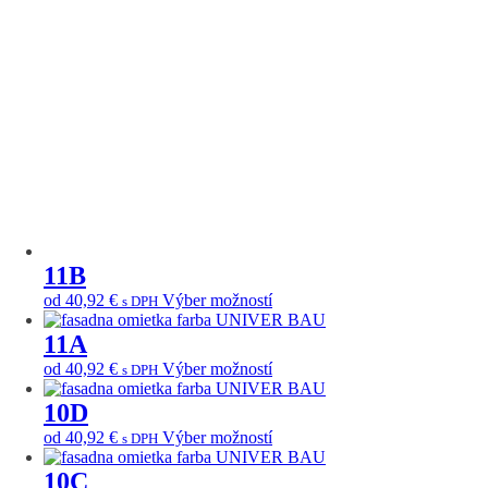
vybrať
Možnosti
na
si
stránke
môžete
produktu.
vybrať
na
stránke
produktu.
11B
Tento
od
40,92
€
Výber možností
s DPH
produkt
má
11A
viacero
Tento
od
40,92
€
Výber možností
s DPH
variantov.
produkt
Možnosti
má
10D
si
viacero
môžete
Tento
od
40,92
€
Výber možností
s DPH
variantov.
vybrať
produkt
Možnosti
na
má
10C
si