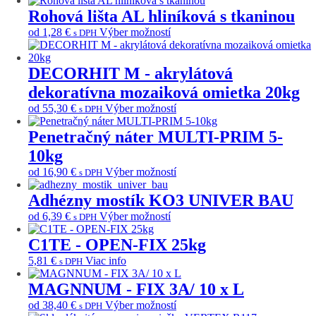
má
Rohová lišta AL hliníková s tkaninou
viacero
Tento
od
1,28
€
Výber možností
s DPH
variantov.
produkt
Možnosti
má
si
viacero
DECORHIT M - akrylátová
môžete
variantov.
vybrať
dekoratívna mozaiková omietka 20kg
Možnosti
na
si
Tento
od
55,30
€
Výber možností
s DPH
stránke
môžete
produkt
produktu.
vybrať
má
Penetračný náter MULTI-PRIM 5-
na
viacero
10kg
stránke
variantov.
produktu.
Možnosti
Tento
od
16,90
€
Výber možností
s DPH
si
produkt
môžete
má
Adhézny mostík KO3 UNIVER BAU
vybrať
viacero
Tento
od
6,39
€
Výber možností
s DPH
na
variantov.
produkt
stránke
Možnosti
má
C1TE - OPEN-FIX 25kg
produktu.
si
viacero
môžete
5,81
€
Viac info
s DPH
variantov.
vybrať
Možnosti
na
MAGNNUM - FIX 3A/ 10 x L
si
stránke
môžete
Tento
od
38,40
€
Výber možností
s DPH
produktu.