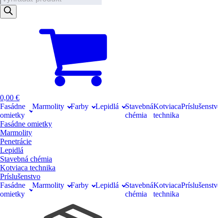
search
0,00
€
Fasádne
Marmolity
Farby
Lepidlá
Stavebná
Kotviaca
Príslušenst
omietky
chémia
technika
Fasádne omietky
Marmolity
Penetrácie
Lepidlá
Stavebná chémia
Kotviaca technika
Príslušenstvo
Fasádne
Marmolity
Farby
Lepidlá
Stavebná
Kotviaca
Príslušenst
omietky
chémia
technika