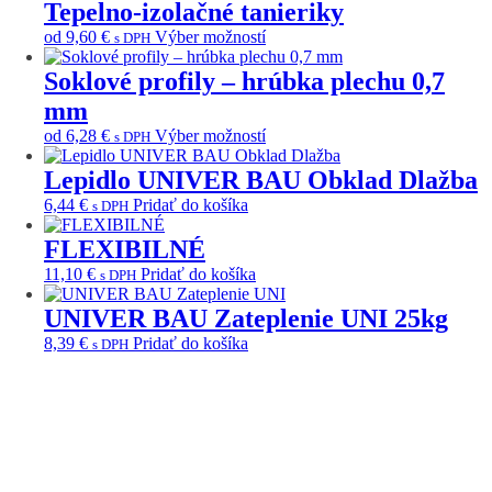
na
má
Tepelno-izolačné tanieriky
si
stránke
viacero
Tento
môžete
od
9,60
€
Výber možností
s DPH
produktu.
variantov.
produkt
vybrať
Možnosti
má
na
Soklové profily – hrúbka plechu 0,7
si
viacero
stránke
môžete
mm
variantov.
produktu.
vybrať
Možnosti
Tento
od
6,28
€
Výber možností
s DPH
na
si
produkt
stránke
môžete
má
Lepidlo UNIVER BAU Obklad Dlažba
produktu.
vybrať
viacero
6,44
€
Pridať do košíka
s DPH
na
variantov.
stránke
Možnosti
FLEXIBILNÉ
produktu.
si
môžete
11,10
€
Pridať do košíka
s DPH
vybrať
na
UNIVER BAU Zateplenie UNI 25kg
stránke
8,39
€
Pridať do košíka
s DPH
produktu.