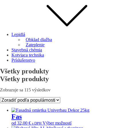
Lepidlá
Obklad dlažba
Zateplenie
Stavebná chémia
Kotviaca technika
Príslušenstvo
Všetky produkty
Všetky produkty
Zoradené
Zobrazuje sa 115 výsledkov
podľa
popularity
Fas
Tento
od
32,00
€
Výber možností
s DPH
produkt