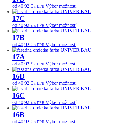
si
viacero
môžete
Tento
od
40,92
€
Výber možností
s DPH
variantov.
vybrať
produkt
Možnosti
na
má
17C
si
stránke
viacero
môžete
Tento
od
40,92
€
Výber možností
s DPH
produktu.
variantov.
vybrať
produkt
Možnosti
na
má
17B
si
stránke
viacero
môžete
Tento
od
40,92
€
Výber možností
s DPH
produktu.
variantov.
vybrať
produkt
Možnosti
na
má
17A
si
stránke
viacero
môžete
Tento
od
40,92
€
Výber možností
s DPH
produktu.
variantov.
vybrať
produkt
Možnosti
na
má
16D
si
stránke
viacero
môžete
Tento
od
40,92
€
Výber možností
s DPH
produktu.
variantov.
vybrať
produkt
Možnosti
na
má
16C
si
stránke
viacero
môžete
Tento
od
40,92
€
Výber možností
s DPH
produktu.
variantov.
vybrať
produkt
Možnosti
na
má
16B
si
stránke
viacero
môžete
Tento
od
40,92
€
Výber možností
s DPH
produktu.
variantov.
vybrať
produkt
Možnosti
na
má
si