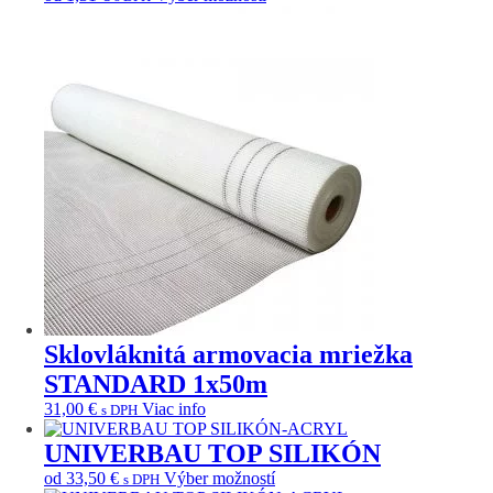
produkt
si
má
môžete
viacero
vybrať
variantov.
na
Možnosti
stránke
si
produktu.
môžete
vybrať
na
stránke
produktu.
Sklovláknitá armovacia mriežka
STANDARD 1x50m
31,00
€
Viac info
s DPH
UNIVERBAU TOP SILIKÓN
Tento
od
33,50
€
Výber možností
s DPH